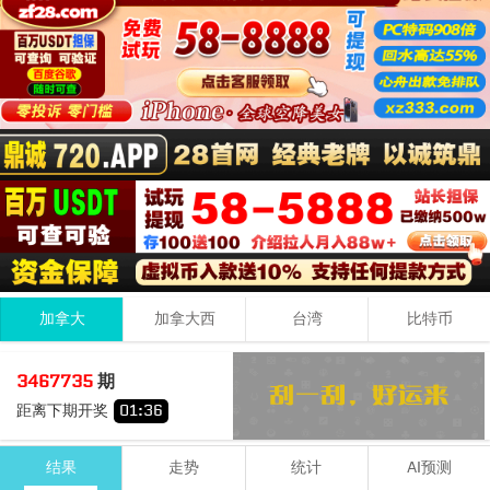
加拿大
加拿大西
台湾
比特币
9
1
5
15
3467735
期
+
+
=
距离下期开奖
01
:
36
大
单
结果
走势
统计
AI预测
期号
时间
号码