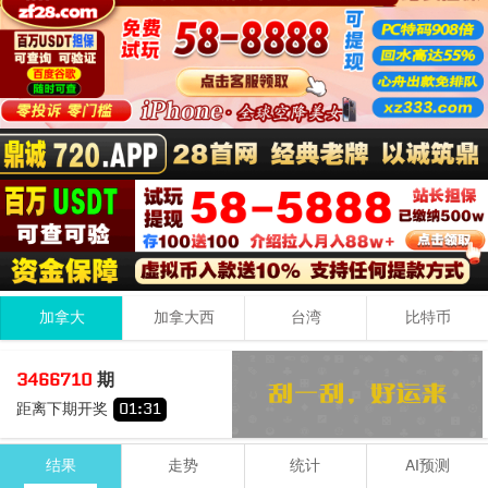
加拿大
加拿大西
台湾
比特币
3
4
0
07
3466710
期
+
+
=
距离下期开奖
01
:
31
小
单
结果
走势
统计
AI预测
期号
时间
号码