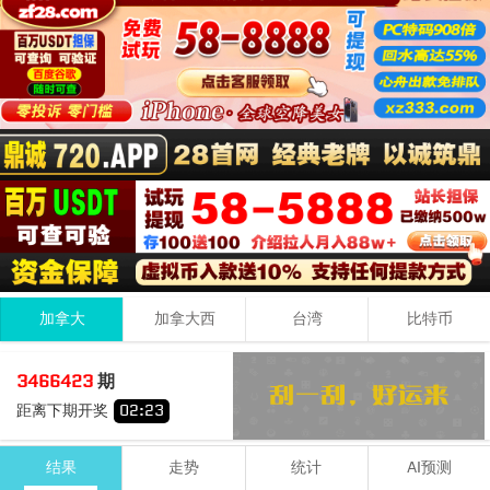
加拿大
加拿大西
台湾
比特币
6
8
0
14
3466423
期
+
+
=
距离下期开奖
02
:
23
大
双
结果
走势
统计
AI预测
期号
时间
号码